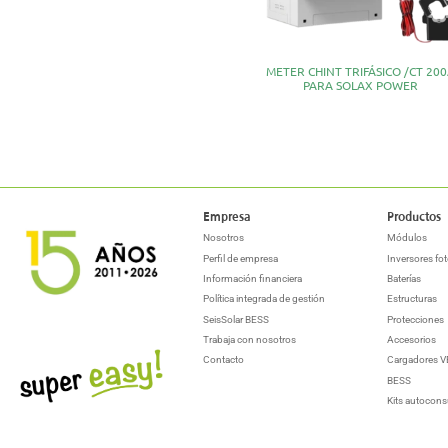
METER CHINT TRIFÁSICO /CT 20
PARA SOLAX POWER
Empresa
Productos
Nosotros
Módulos
Perfil de empresa
Inversores fot
Información financiera
Baterías
Política integrada de gestión
Estructuras
SeisSolar BESS
Protecciones
Trabaja con nosotros
Accesorios
Contacto
Cargadores V
BESS
Kits autocon