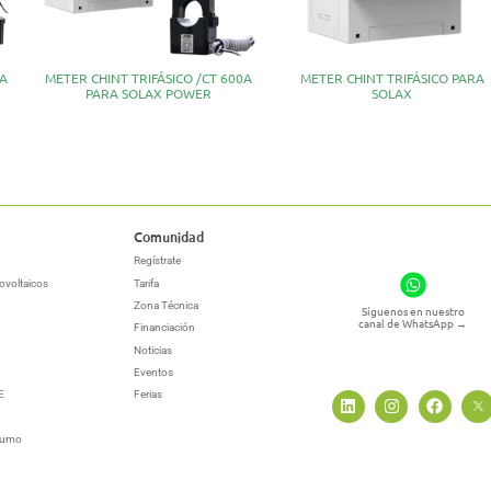
0A
METER CHINT TRIFÁSICO /CT 600A
METER CHINT TRIFÁSICO PARA
PARA SOLAX POWER
SOLAX
Comunidad
Regístrate
ovoltaicos
Tarifa
Zona Técnica
Síguenos en nuestro
canal de WhatsApp
→
Financiación
Noticias
Eventos
E
Ferias
sumo