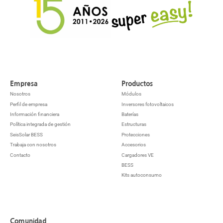
Empresa
Productos
Nosotros
Módulos
Perfil de empresa
Inversores fotovoltaicos
Información financiera
Baterías
Política integrada de gestión
Estructuras
SeisSolar BESS
Protecciones
Trabaja con nosotros
Accesorios
Contacto
Cargadores VE
BESS
Kits autoconsumo
Comunidad