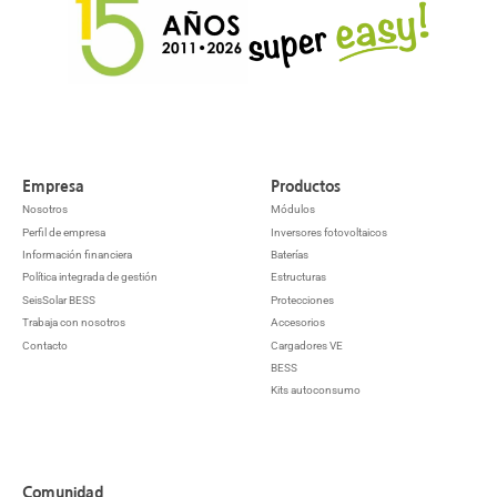
Empresa
Productos
Nosotros
Módulos
Perfil de empresa
Inversores fotovoltaicos
Información financiera
Baterías
Política integrada de gestión
Estructuras
SeisSolar BESS
Protecciones
Trabaja con nosotros
Accesorios
Contacto
Cargadores VE
BESS
Kits autoconsumo
Comunidad