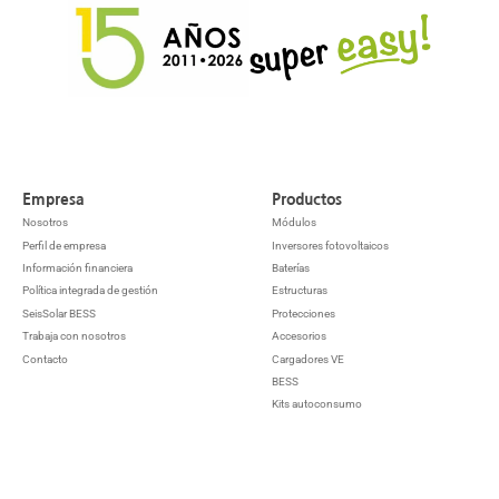
Empresa
Productos
Nosotros
Módulos
Perfil de empresa
Inversores fotovoltaicos
Información financiera
Baterías
Política integrada de gestión
Estructuras
SeisSolar BESS
Protecciones
Trabaja con nosotros
Accesorios
Contacto
Cargadores VE
BESS
Kits autoconsumo