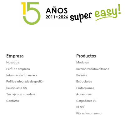
Empresa
Productos
Nosotros
Módulos
Perfil de empresa
Inversores fotovoltaicos
Información financiera
Baterías
Política integrada de gestión
Estructuras
SeisSolar BESS
Protecciones
Trabaja con nosotros
Accesorios
Contacto
Cargadores VE
BESS
Kits autoconsumo