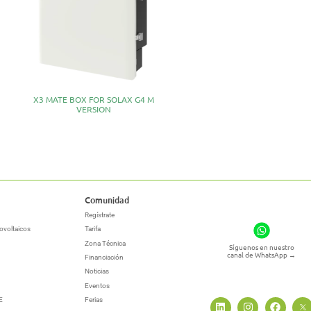
X3 MATE BOX FOR SOLAX G4 M
VERSION
Comunidad
Regístrate
ovoltaicos
Tarifa
Zona Técnica
Síguenos en nuestro
canal de WhatsApp
→
Financiación
Noticias
Eventos
E
Ferias