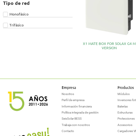
Tipo de red
Monofásico
Trifásico
X1 MATE BOX FOR SOLAX G4 M
VERSION
Empresa
Productos
Nosotros
Módulos
Perfil de empresa
Inversores fot
Información financiera
Baterías
Política integrada de gestión
Estructuras
SeisSolar BESS
Protecciones
Trabaja con nosotros
Accesorios
Contacto
Cargadores V