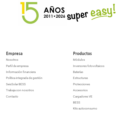
Empresa
Productos
Nosotros
Módulos
Perfil de empresa
Inversores fotovoltaicos
Información financiera
Baterías
Política integrada de gestión
Estructuras
SeisSolar BESS
Protecciones
Trabaja con nosotros
Accesorios
Contacto
Cargadores VE
BESS
Kits autoconsumo