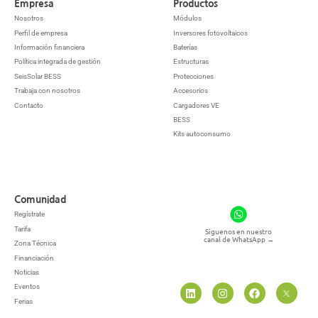
Empresa
Productos
Nosotros
Módulos
Perfil de empresa
Inversores fotovoltaicos
Información financiera
Baterías
Política integrada de gestión
Estructuras
SeisSolar BESS
Protecciones
Trabaja con nosotros
Accesorios
Contacto
Cargadores VE
BESS
Kits autoconsumo
Comunidad
Regístrate
Tarifa
Síguenos en nuestro
canal de WhatsApp
→
Zona Técnica
Financiación
Noticias
Eventos
Ferias