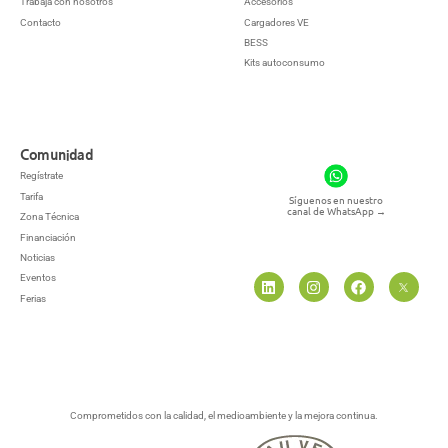
Trabaja con nosotros
Accesorios
Contacto
Cargadores VE
BESS
Kits autoconsumo
Comunidad
Regístrate
Tarifa
Síguenos en nuestro
canal de WhatsApp
→
Zona Técnica
Financiación
Noticias
Eventos
Ferias
Comprometidos con la calidad, el medioambiente y la mejora continua.