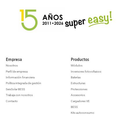
Empresa
Productos
Nosotros
Módulos
Perfil de empresa
Inversores fotovoltaicos
Información financiera
Baterías
Política integrada de gestión
Estructuras
SeisSolar BESS
Protecciones
Trabaja con nosotros
Accesorios
Contacto
Cargadores VE
BESS
Kits autoconsumo