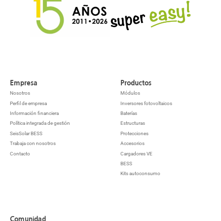
Empresa
Productos
Nosotros
Módulos
Perfil de empresa
Inversores fotovoltaicos
Información financiera
Baterías
Política integrada de gestión
Estructuras
SeisSolar BESS
Protecciones
Trabaja con nosotros
Accesorios
Contacto
Cargadores VE
BESS
Kits autoconsumo
Comunidad