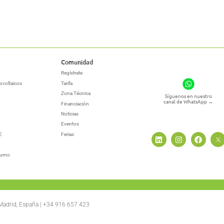
Comunidad
Regístrate
ovoltaicos
Tarifa
Zona Técnica
Síguenos en nuestro
canal de WhatsApp
→
Financiación
Noticias
Eventos
E
Ferias
sumo
 Madrid, España | +34 916 657 423