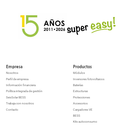
Empresa
Productos
Nosotros
Módulos
Perfil de empresa
Inversores fotovoltaicos
Información financiera
Baterías
Política integrada de gestión
Estructuras
SeisSolar BESS
Protecciones
Trabaja con nosotros
Accesorios
Contacto
Cargadores VE
BESS
Kits autoconsumo