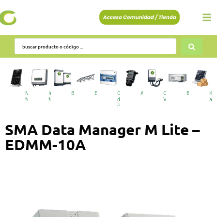
Módulos
Inversores
Baterías
Estructuras
Cuadros
Accesorios
Cargadores
BESS
Kit
fotovoltaicos
fotovoltaicos
de
VE
au
Protecciones
SMA Data Manager M Lite –
EDMM-10A