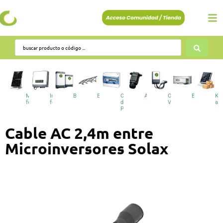
Módulos
Inversores
Baterías
Estructuras
Cuadros
Accesorios
Cargadores
BESS
Kit
fotovoltaicos
fotovoltaicos
de
VE
au
Protecciones
Cable AC 2,4m entre
Microinversores Solax