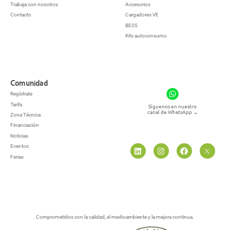
Trabaja con nosotros
Accesorios
Contacto
Cargadores VE
BESS
Kits autoconsumo
Comunidad
Regístrate
Tarifa
Síguenos en nuestro
canal de WhatsApp
→
Zona Técnica
Financiación
Noticias
Eventos
Ferias
Comprometidos con la calidad, el medioambiente y la mejora continua.