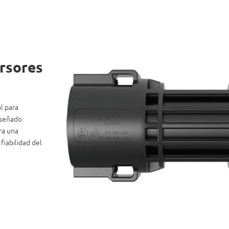
rsores
l para
iseñado
ra una
fiabilidad del