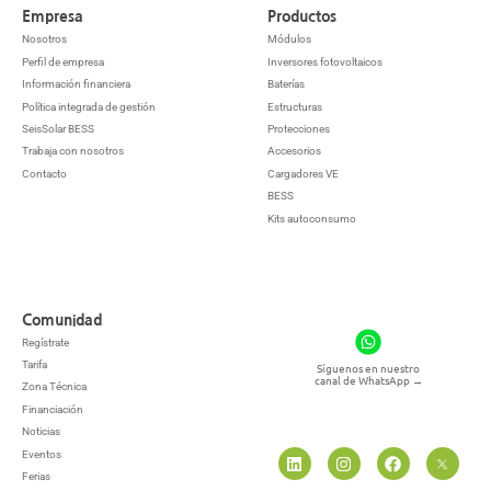
Empresa
Productos
Nosotros
Módulos
Perfil de empresa
Inversores fotovoltaicos
Información financiera
Baterías
Política integrada de gestión
Estructuras
SeisSolar BESS
Protecciones
Trabaja con nosotros
Accesorios
Contacto
Cargadores VE
BESS
Kits autoconsumo
Comunidad
Regístrate
Tarifa
Síguenos en nuestro
canal de WhatsApp
→
Zona Técnica
Financiación
Noticias
Eventos
Ferias