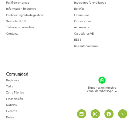
Perfil de empresa
Inversores fotovoltaicos
Información financiera
Baterías
Política integrada de gestión
Estructuras
SeisSolar BESS
Protecciones
Trabaja con nosotros
Accesorios
Contacto
Cargadores VE
BESS
Kits autoconsumo
Comunidad
Regístrate
Tarifa
Síguenos en nuestro
canal de WhatsApp
→
Zona Técnica
Financiación
Noticias
Eventos
Ferias