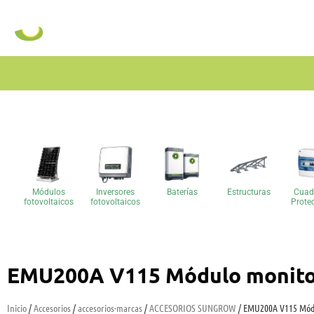
Módulos
Inversores
Baterías
Estructuras
Cuad
fotovoltaicos
fotovoltaicos
Prote
EMU200A V115 Módulo monitor
Inicio
/
Accesorios
/
accesorios-marcas
/
ACCESORIOS SUNGROW
/ EMU200A V115 Módu