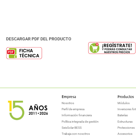
DESCARGAR PDF DEL PRODUCTO
Empresa
Productos
Nosotros
Módulos
Perfil de empresa
Inversores fot
Información financiera
Baterías
Política integrada de gestión
Estructuras
SeisSolar BESS
Protecciones
Trabaja con nosotros
Accesorios