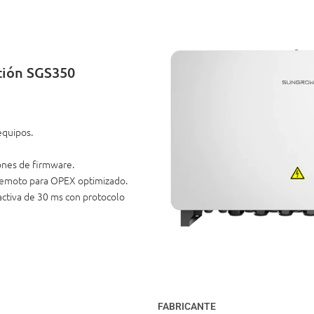
tión SGS350
equipos.
iones de firmware.
 remoto para OPEX optimizado.
eactiva de 30 ms con protocolo
FABRICANTE