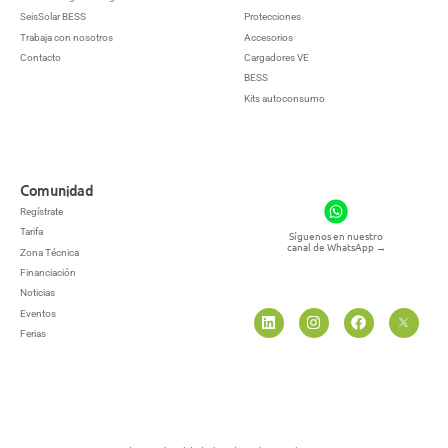
SeisSolar BESS
Protecciones
Trabaja con nosotros
Accesorios
Contacto
Cargadores VE
BESS
Kits autoconsumo
Comunidad
Regístrate
Tarifa
Síguenos en nuestro
canal de WhatsApp
→
Zona Técnica
Financiación
Noticias
Eventos
Ferias