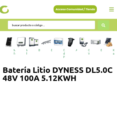
Módulos
Inversores
Baterías
Estructuras
Cuadros
Accesorios
Cargadores
BESS
Kit
fotovoltaicos
fotovoltaicos
de
VE
au
Protecciones
Batería Litio DYNESS DL5.0C
48V 100A 5.12KWH