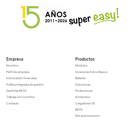
Empresa
Productos
Nosotros
Módulos
Perfil de empresa
Inversores fotovoltaicos
Información financiera
Baterías
Política integrada de gestión
Estructuras
SeisSolar BESS
Protecciones
Trabaja con nosotros
Accesorios
Contacto
Cargadores VE
BESS
Kits autoconsumo