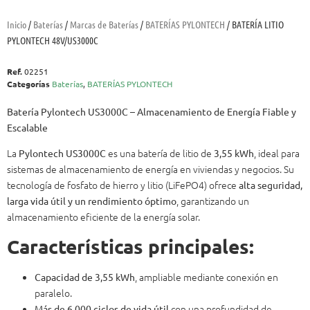
Inicio
/
Baterías
/
Marcas de Baterías
/
BATERÍAS PYLONTECH
/ BATERÍA LITIO
PYLONTECH 48V/US3000C
Ref.
02251
Categorías
Baterías
,
BATERÍAS PYLONTECH
Batería Pylontech US3000C – Almacenamiento de Energía Fiable y
Escalable
La
es una batería de litio de
, ideal para
Pylontech US3000C
3,55 kWh
sistemas de almacenamiento de energía en viviendas y negocios. Su
tecnología de fosfato de hierro y litio (LiFePO4) ofrece
alta seguridad,
, garantizando un
larga vida útil y un rendimiento óptimo
almacenamiento eficiente de la energía solar.
Características principales:
, ampliable mediante conexión en
Capacidad de 3,55 kWh
paralelo.
con una profundidad de
Más de 6.000 ciclos de vida útil