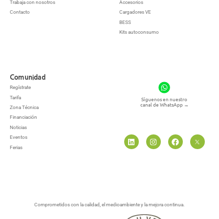
Trabaja con nosotros
Accesorios
Contacto
Cargadores VE
BESS
Kits autoconsumo
Comunidad
Regístrate
Tarifa
Síguenos en nuestro
canal de WhatsApp
→
Zona Técnica
Financiación
Noticias
Eventos
Ferias
Comprometidos con la calidad, el medioambiente y la mejora continua.