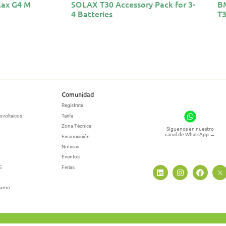
lax G4 M
SOLAX T30 Accessory Pack for 3-
BM
4 Batteries
T
Comunidad
Regístrate
ovoltaicos
Tarifa
Zona Técnica
Síguenos en nuestro
canal de WhatsApp
→
Financiación
Noticias
Eventos
E
Ferias
sumo