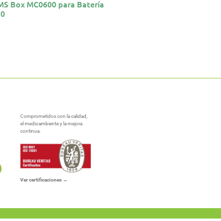
S Box MC0600 para Batería
30
Comprometidos con la calidad,
el medioambiente y la mejora
continua.
Ver certificaciones →