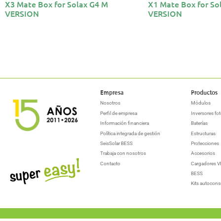
X3 Mate Box for Solax G4 M
X1 Mate Box for So
VERSION
VERSION
Empresa
Productos
Nosotros
Módulos
Perfil de empresa
Inversores fot
Información financiera
Baterías
Política integrada de gestión
Estructuras
SeisSolar BESS
Protecciones
Trabaja con nosotros
Accesorios
Contacto
Cargadores V
BESS
Kits autocon