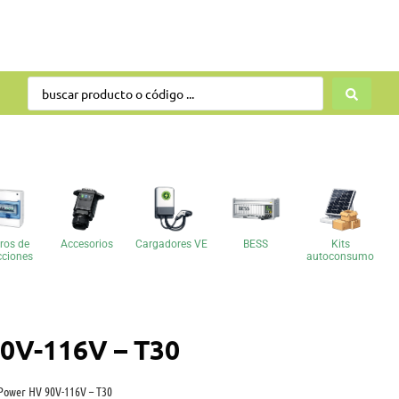
ros de
Accesorios
Cargadores VE
BESS
Kits
cciones
autoconsumo
90V-116V – T30
x Power HV 90V-116V – T30