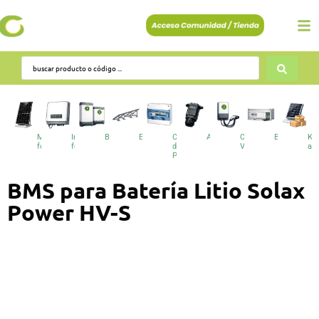
Módulos
Inversores
Baterías
Estructuras
Cuadros
Accesorios
Cargadores
BESS
Kit
fotovoltaicos
fotovoltaicos
de
VE
au
Protecciones
BMS para Batería Litio Solax
Power HV-S