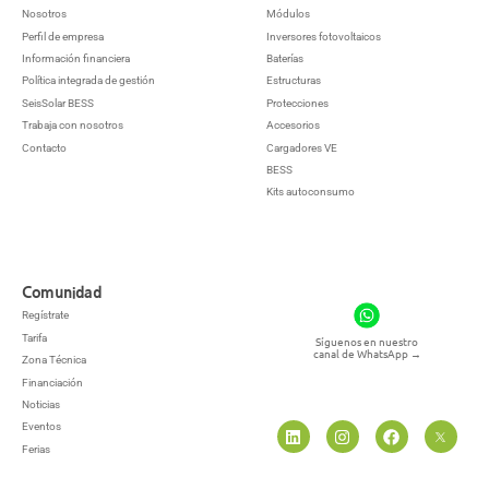
Nosotros
Módulos
Perfil de empresa
Inversores fotovoltaicos
Información financiera
Baterías
Política integrada de gestión
Estructuras
SeisSolar BESS
Protecciones
Trabaja con nosotros
Accesorios
Contacto
Cargadores VE
BESS
Kits autoconsumo
Comunidad
Regístrate
Tarifa
Síguenos en nuestro
canal de WhatsApp
→
Zona Técnica
Financiación
Noticias
Eventos
Ferias