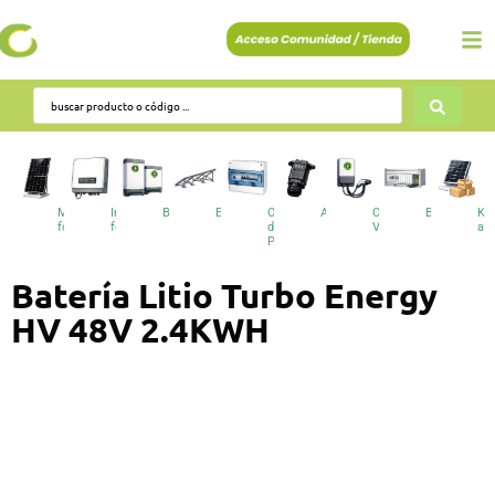
Módulos
Inversores
Baterías
Estructuras
Cuadros
Accesorios
Cargadores
BESS
Kit
fotovoltaicos
fotovoltaicos
de
VE
au
Protecciones
Batería Litio Turbo Energy
HV 48V 2.4KWH