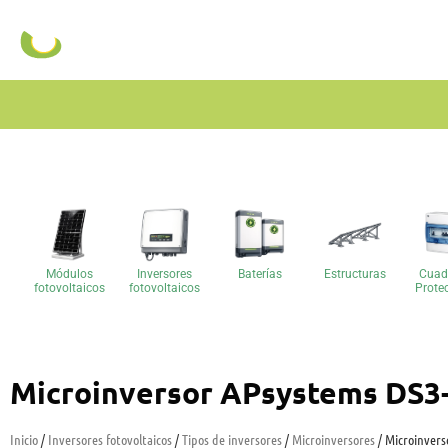
Módulos
Inversores
Baterías
Estructuras
Cuad
fotovoltaicos
fotovoltaicos
Prote
Microinversor APsystems DS3
Inicio
/
Inversores fotovoltaicos
/
Tipos de inversores
/
Microinversores
/ Microinvers