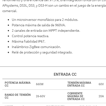
APsystems, DS3L, DS3, y DS3-H son un cambio en el juego de la energía f
comercial.
Un microinversor monofásico para 2 módulos.
Potencia máxima de salida de 960VA.
2 canales de entrada con MPPT independiente.
Control potencia reactiva.
Máxima fiabilidad IP67.
Inalámbrico ZigBee comunicación.
Relé de protección y seguridad integrado.
ENTRADA CC
POTENCIA MÁXIMA
TENSIÓN MÁXIMA
660W
60V
CC
ENTRADA CC
CORRIENTE
RANGO DE TENSIÓN
26-60V
MÁXIMA DE
20A
CC
ENTRADA CC