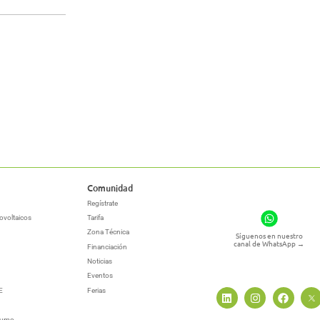
Comunidad
Regístrate
ovoltaicos
Tarifa
Zona Técnica
Síguenos en nuestro
canal de WhatsApp
→
Financiación
Noticias
Eventos
E
Ferias
sumo