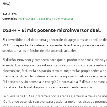
960W)
Ref.
01279
Categorías
INVERSORES APSYSTEMS
,
Microinversores
DS3-H – El más potente microinversor dual.
El convertidor dual de tercera generación de apsystems se beneficia de
MPPT independientes, elevada corriente de entrada y potencia de salida
se adaptan a los módulos de alta potencia actuales.
El diseño innovador y compacto hace que el producto sea más liviano y
energía. Los componentes están encapsulados con silicona para reducir
electrónicos, facilitar la disipación térmica, mejorar las propiedades a p
máxima fiabilidad del sistema a través de rigurosos métodos de prueba
útil acelerada. Un acceso a la energía 24 horas al día, 7 días a la semana
portal web facilita el diagnóstico y el mantenimiento remotos.
La nueva serie DS3 es interactiva con las redes eléctricas a través de 
(Control de potencia reactiva) para gestionar mejor los picos de potencia
rendimiento y una eficiencia del 97.3%, una integración única con un