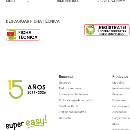
MPPT
2
DIMENSIONES
262x218x412mm
DESCARGAR FICHA TÉCNICA
Empresa
Productos
Nosotros
Módulos
Perfil de empresa
Inversores fot
Información financiera
Baterías
Política integrada de gestión
Estructuras
SeisSolar BESS
Protecciones
Trabaja con nosotros
Accesorios
Contacto
Cargadores V
BESS
Kits autocon