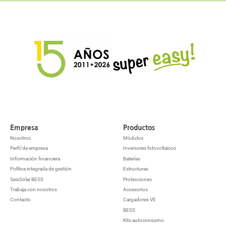
Empresa
Productos
Nosotros
Módulos
Perfil de empresa
Inversores fotovoltaicos
Información financiera
Baterías
Política integrada de gestión
Estructuras
SeisSolar BESS
Protecciones
Trabaja con nosotros
Accesorios
Contacto
Cargadores VE
BESS
Kits autoconsumo