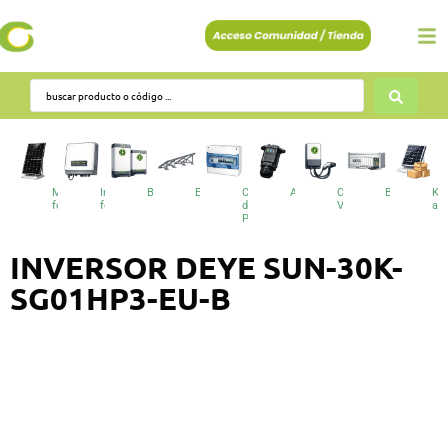
Módulos
Inversores
Baterías
Estructuras
Cuadros
Accesorios
Cargadores
BESS
Kit
fotovoltaicos
fotovoltaicos
de
VE
au
Protecciones
INVERSOR DEYE SUN-30K-
SG01HP3-EU-B