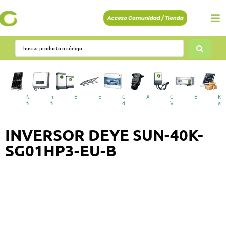
Módulos
Inversores
Baterías
Estructuras
Cuadros
Accesorios
Cargadores
BESS
Kit
fotovoltaicos
fotovoltaicos
de
VE
au
Protecciones
INVERSOR DEYE SUN-40K-
SG01HP3-EU-B