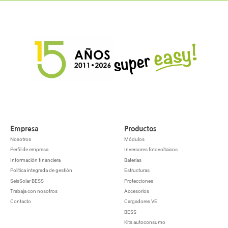
Empresa
Productos
Nosotros
Módulos
Perfil de empresa
Inversores fotovoltaicos
Información financiera
Baterías
Política integrada de gestión
Estructuras
SeisSolar BESS
Protecciones
Trabaja con nosotros
Accesorios
Contacto
Cargadores VE
BESS
Kits autoconsumo