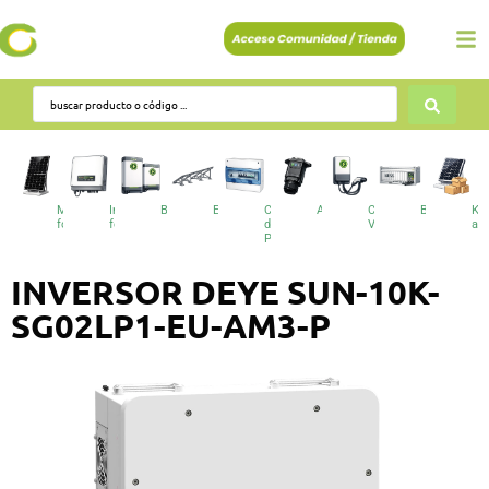
Módulos
Inversores
Baterías
Estructuras
Cuadros
Accesorios
Cargadores
BESS
Kit
fotovoltaicos
fotovoltaicos
de
VE
au
Protecciones
INVERSOR DEYE SUN-10K-
SG02LP1-EU-AM3-P