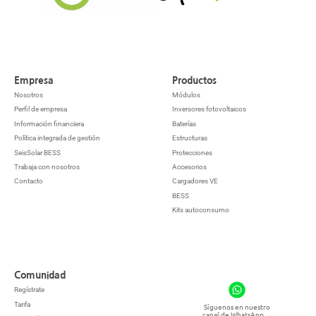
Empresa
Productos
Nosotros
Módulos
Perfil de empresa
Inversores fotovoltaicos
Información financiera
Baterías
Política integrada de gestión
Estructuras
SeisSolar BESS
Protecciones
Trabaja con nosotros
Accesorios
Contacto
Cargadores VE
BESS
Kits autoconsumo
Comunidad
Regístrate
Tarifa
Síguenos en nuestro
canal de WhatsApp
→