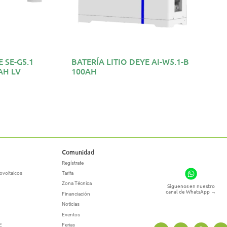
 SE-G5.1
BATERÍA LITIO DEYE AI-W5.1-B
AH LV
100AH
Comunidad
Regístrate
ovoltaicos
Tarifa
Zona Técnica
Síguenos en nuestro
canal de WhatsApp
→
Financiación
Noticias
Eventos
E
Ferias