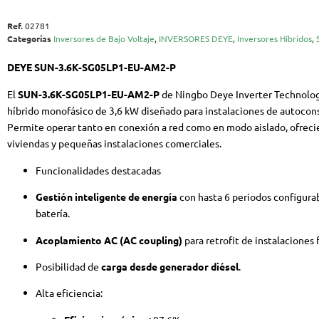
Ref.
02781
Categorías
Inversores de Bajo Voltaje
,
INVERSORES DEYE
,
Inversores Híbridos
,
DEYE SUN-3.6K-SG05LP1-EU-AM2-P
El
SUN-3.6K-SG05LP1-EU-AM2-P
de
Ningbo Deye Inverter Technology
híbrido monofásico de 3,6 kW diseñado para instalaciones de autoc
Permite operar tanto en conexión a red como en modo aislado, ofreci
viviendas y pequeñas instalaciones comerciales.
Funcionalidades destacadas
Gestión inteligente de energía
con hasta 6 periodos configura
batería.
Acoplamiento AC (AC coupling)
para retrofit de instalaciones 
Posibilidad de
carga desde generador diésel
.
Alta eficiencia: