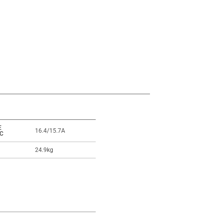
E
16.4/15.7A
C
24.9kg