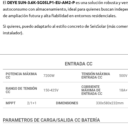
El
DEYE SUN-3.6K-SG05LP1-EU-AM2-P
es una solución robusta y vers
autoconsumo con almacenamiento, ideal para quienes buscan indepen
de ampliación futura y alta fiabilidad en entornos residenciales.
Si quieres, puedo adaptarlo al estilo concreto de SeisSolar (más comer
instalador).
ENTRADA CC
POTENCIA MÁXIMA
TENSIÓN MÁXIMA
7200W
500V
CC
ENTRADA CC
CORRIENTE
RANGO DE TENSIÓN
150-425V
MÁXIMA DE
18A+
CC
ENTRADA CC
MPPT
2/1+1
DIMENSIONES
330x580x232mm
PARAMETROS DE CARGA/SALIDA CC BATERÍA