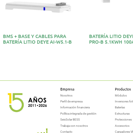
BMS + BASE Y CABLES PARA
BATERÍA LITIO DEYE
BATERÍA LITIO DEYE AI-W5.1-B
PRO-B 5.1KWH 100
Empresa
Productos
Nosotros
Módulos
Perfil de empresa
Inversores fot
Información financiera
Baterías
Política integrada de gestión
Estructuras
SeisSolar BESS
Protecciones
Trabaja con nosotros
Accesorios
Contacto
Cargadores V