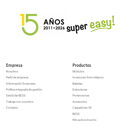
Empresa
Productos
Nosotros
Módulos
Perfil de empresa
Inversores fotovoltaicos
Información financiera
Baterías
Política integrada de gestión
Estructuras
SeisSolar BESS
Protecciones
Trabaja con nosotros
Accesorios
Contacto
Cargadores VE
BESS
Kits autoconsumo