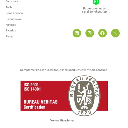
Regístrate
Tarifa
Síguenos en nuestro
canal de WhatsApp
→
Zona Técnica
Financiación
Noticias
Eventos
Ferias
Comprometidos con la calidad, el medioambiente y la mejora continua.
Ver certificaciones →