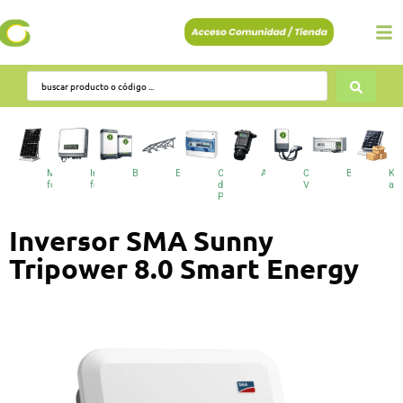
Módulos
Inversores
Baterías
Estructuras
Cuadros
Accesorios
Cargadores
BESS
Kit
fotovoltaicos
fotovoltaicos
de
VE
au
Protecciones
Inversor SMA Sunny
Tripower 8.0 Smart Energy