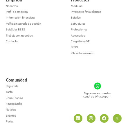
Nosotros
Módulos
Perfil de empresa
Inversores fotovoltaicos
Información financiera
Baterías
Política integrada de gestión
Estructuras
SeisSolar BESS
Protecciones
Trabaja con nosotros
Accesorios
Contacto
Cargadores VE
BESS
Kits autoconsumo
Comunidad
Regístrate
Tarifa
Síguenos en nuestro
canal de WhatsApp
→
Zona Técnica
Financiación
Noticias
Eventos
Ferias