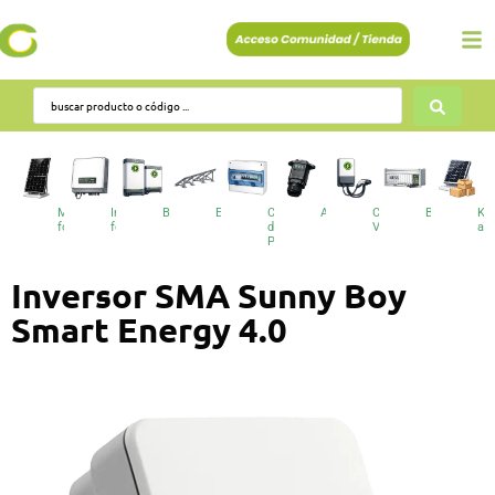
Módulos
Inversores
Baterías
Estructuras
Cuadros
Accesorios
Cargadores
BESS
Kit
fotovoltaicos
fotovoltaicos
de
VE
au
Protecciones
Inversor SMA Sunny Boy
Smart Energy 4.0