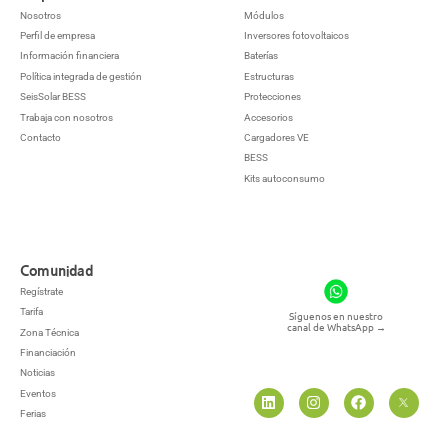
Nosotros
Módulos
Perfil de empresa
Inversores fotovoltaicos
Información financiera
Baterías
Política integrada de gestión
Estructuras
SeisSolar BESS
Protecciones
Trabaja con nosotros
Accesorios
Contacto
Cargadores VE
BESS
Kits autoconsumo
Comunidad
Regístrate
Tarifa
Síguenos en nuestro
canal de WhatsApp
→
Zona Técnica
Financiación
Noticias
Eventos
Ferias