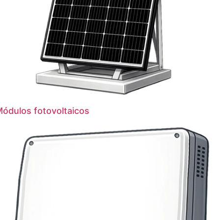
ódulos fotovoltaicos