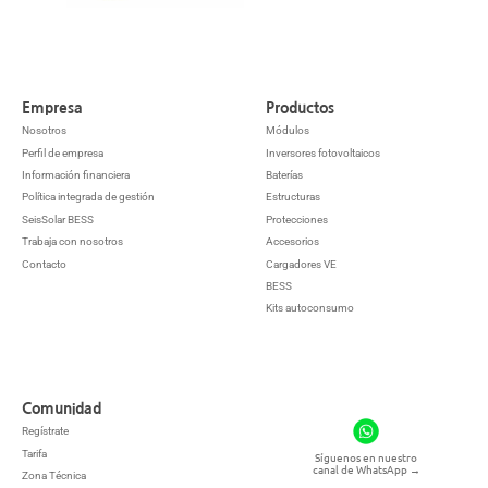
Empresa
Productos
Nosotros
Módulos
Perfil de empresa
Inversores fotovoltaicos
Información financiera
Baterías
Política integrada de gestión
Estructuras
SeisSolar BESS
Protecciones
Trabaja con nosotros
Accesorios
Contacto
Cargadores VE
BESS
Kits autoconsumo
Comunidad
Regístrate
Tarifa
Síguenos en nuestro
canal de WhatsApp
→
Zona Técnica