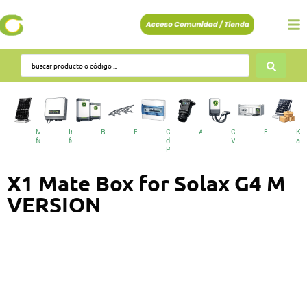
Módulos
Inversores
Baterías
Estructuras
Cuadros
Accesorios
Cargadores
BESS
Kit
fotovoltaicos
fotovoltaicos
de
VE
au
Protecciones
X1 Mate Box for Solax G4 M
VERSION