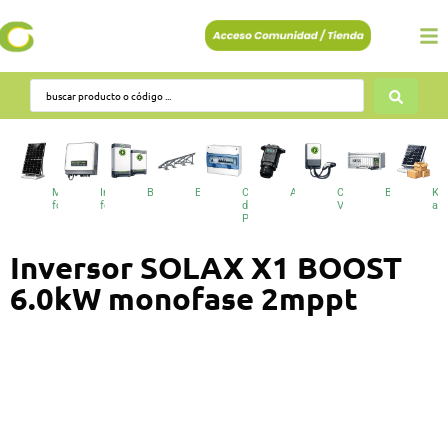
Módulos
Inversores
Baterías
Estructuras
Cuadros
Accesorios
Cargadores
BESS
Kit
fotovoltaicos
fotovoltaicos
de
VE
au
Protecciones
Inversor SOLAX X1 BOOST
6.0kW monofase 2mppt