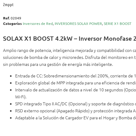
2mppt
Ref.
02049
Categorías
Inversores de Red
,
INVERSORES SOLAX POWER
,
SERIE X1 BOOST
SOLAX X1 BOOST 4.2kW – Inversor Monofase
Amplio rango de potencia, inteligencia mejorada y compatibilidad con c
soluciones de bomba de calor y microredes. Disfruta del monitoreo en 
sin problemas para una gestión de energía más inteligente.
Entrada de CC: Sobredimensionamiento del 200%, corriente de 16A
Exploración global de MPP integrada para una eficiencia de rend
Intervalo de actualización de datos a nivel de 10 segundos (Opci
Wi-Fi).
SPD integrado Tipo II AC/DC (Opcional) y soporte de diagnóstico d
RSD externo opcional (Apagado Rápido) y protección integrada A
Adaptable a la Solución de Cargador EV para el Hogar y Bomba de