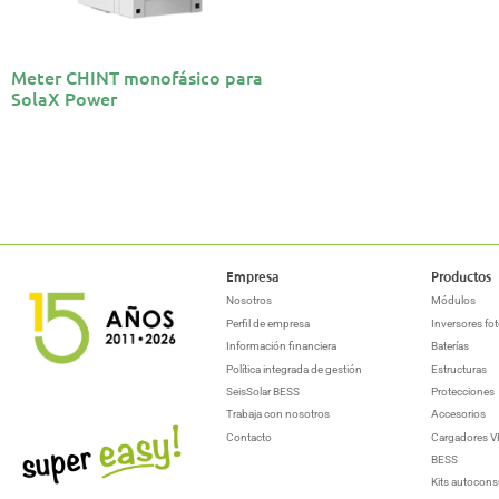
Meter CHINT monofásico para
SolaX Power
Empresa
Productos
Nosotros
Módulos
Perfil de empresa
Inversores fot
Información financiera
Baterías
Política integrada de gestión
Estructuras
SeisSolar BESS
Protecciones
Trabaja con nosotros
Accesorios
Contacto
Cargadores V
BESS
Kits autocon