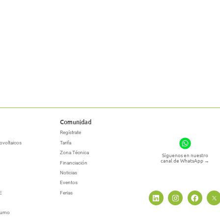
Comunidad
Regístrate
ovoltaicos
Tarifa
Zona Técnica
Síguenos en nuestro
canal de WhatsApp
→
Financiación
Noticias
Eventos
E
Ferias
sumo