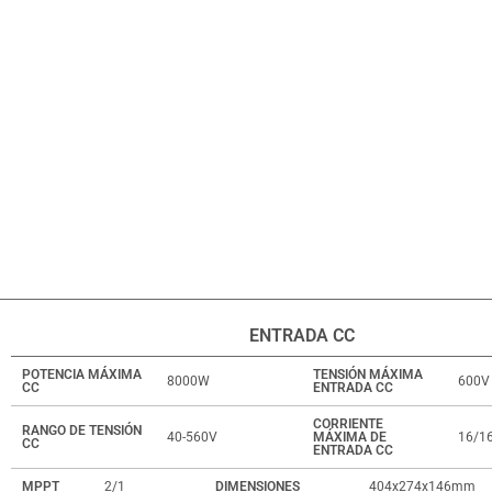
ENTRADA CC
POTENCIA MÁXIMA
TENSIÓN MÁXIMA
8000W
600V
CC
ENTRADA CC
CORRIENTE
RANGO DE TENSIÓN
40-560V
MÁXIMA DE
16/1
CC
ENTRADA CC
MPPT
2/1
DIMENSIONES
404x274x146mm