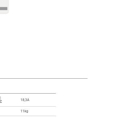
E
18,3A
C
11kg