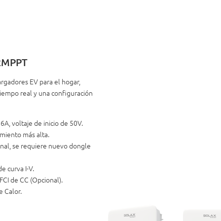
 2MPPT
argadores EV para el hogar,
tiempo real y una configuración
, voltaje de inicio de 50V.
imiento más alta.
onal, se requiere nuevo dongle
e curva I-V.
FCI de CC (Opcional).
 Calor.