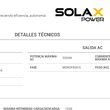
reciendo eficiencia, autonomía
DETALLES TÉCNICOS
SALIDA AC
POTENCIA MÁXIMA
CORRIENT
5000W
AC
MÁXIMA A
FASE
MONOFÁSICO
PESO (KG)
6A
MÁXIMA INTENSIDAD CARGA/DESCARGA
120A