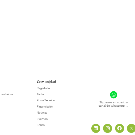
Comunidad
Regístrate
ovoltaicos
Tarifa
Zona Técnica
Síguenos en nuestro
canal de WhatsApp
→
Financiación
Noticias
Eventos
E
Ferias