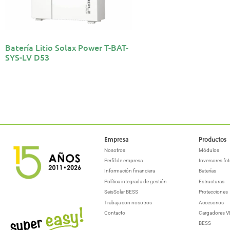
Batería Litio Solax Power T-BAT-
SYS-LV D53
Empresa
Productos
Nosotros
Módulos
Perfil de empresa
Inversores fot
Información financiera
Baterías
Política integrada de gestión
Estructuras
SeisSolar BESS
Protecciones
Trabaja con nosotros
Accesorios
Contacto
Cargadores V
BESS