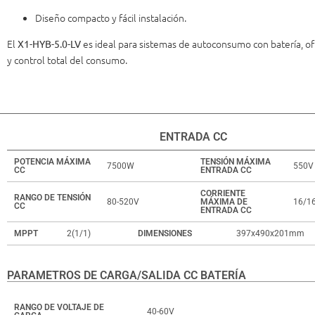
Diseño compacto y fácil instalación.
El
es ideal para sistemas de autoconsumo con batería, of
X1-HYB-5.0-LV
y control total del consumo.
ENTRADA CC
POTENCIA MÁXIMA
TENSIÓN MÁXIMA
7500W
550V
CC
ENTRADA CC
CORRIENTE
RANGO DE TENSIÓN
80-520V
MÁXIMA DE
16/1
CC
ENTRADA CC
MPPT
2(1/1)
DIMENSIONES
397x490x201mm
PARAMETROS DE CARGA/SALIDA CC BATERÍA
RANGO DE VOLTAJE DE
40-60V