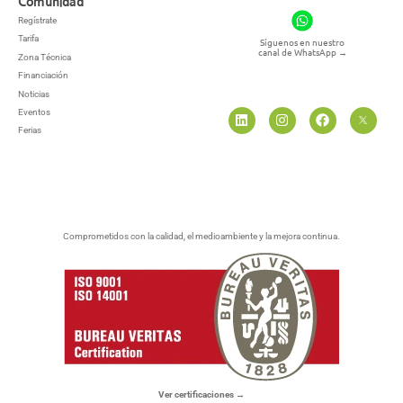
Comunidad
Regístrate
Tarifa
Síguenos en nuestro
canal de WhatsApp
→
Zona Técnica
Financiación
Noticias
Eventos
Ferias
Comprometidos con la calidad, el medioambiente y la mejora continua.
Ver certificaciones →