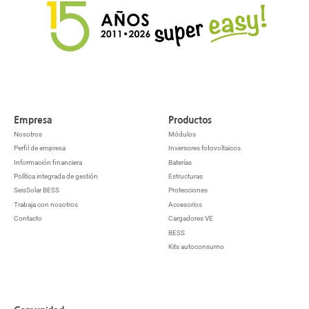
Empresa
Productos
Nosotros
Módulos
Perfil de empresa
Inversores fotovoltaicos
Información financiera
Baterías
Política integrada de gestión
Estructuras
SeisSolar BESS
Protecciones
Trabaja con nosotros
Accesorios
Contacto
Cargadores VE
BESS
Kits autoconsumo