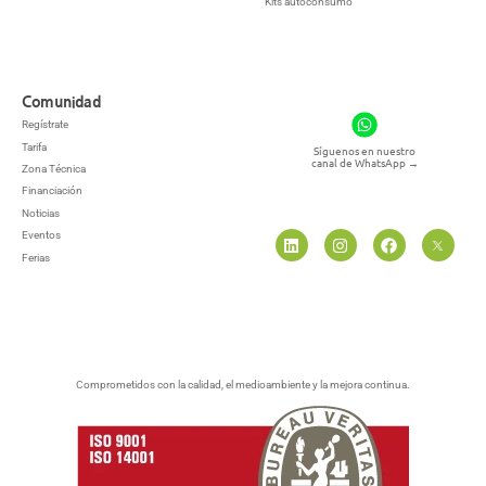
Kits autoconsumo
Comunidad
Regístrate
Tarifa
Síguenos en nuestro
canal de WhatsApp
→
Zona Técnica
Financiación
Noticias
Eventos
Ferias
Comprometidos con la calidad, el medioambiente y la mejora continua.