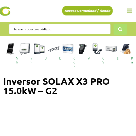
Módulos
Inversores
Baterías
Estructuras
Cuadros
Accesorios
Cargadores
BESS
Kit
fotovoltaicos
fotovoltaicos
de
VE
au
Protecciones
Inversor SOLAX X3 PRO
15.0kW – G2