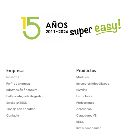
Empresa
Productos
Nosotros
Módulos
Perfil de empresa
Inversores fotovoltaicos
Información financiera
Baterías
Política integrada de gestión
Estructuras
SeisSolar BESS
Protecciones
Trabaja con nosotros
Accesorios
Contacto
Cargadores VE
BESS
Kits autoconsumo