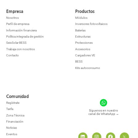
Empresa
Productos
Nosotros
Módulos
Perfil de empresa
Inversores fotovoltaicos
Información financiera
Baterías
Política integrada de gestión
Estructuras
SeisSolar BESS
Protecciones
Trabaja con nosotros
Accesorios
Contacto
Cargadores VE
BESS
Kits autoconsumo
Comunidad
Regístrate
Tarifa
Síguenos en nuestro
canal de WhatsApp
→
Zona Técnica
Financiación
Noticias
Eventos