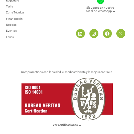
Regístrate
Tarifa
Síguenos en nuestro
canal de WhatsApp
→
Zona Técnica
Financiación
Noticias
Eventos
Ferias
Comprometidos con la calidad, el medioambiente y la mejora continua.
Ver certificaciones →