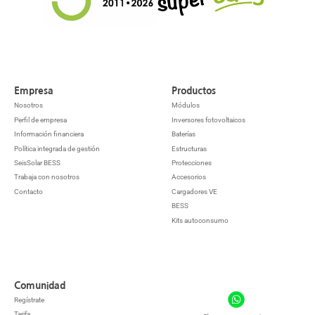
Empresa
Productos
Nosotros
Módulos
Perfil de empresa
Inversores fotovoltaicos
Información financiera
Baterías
Política integrada de gestión
Estructuras
SeisSolar BESS
Protecciones
Trabaja con nosotros
Accesorios
Contacto
Cargadores VE
BESS
Kits autoconsumo
Comunidad
Regístrate
Tarifa