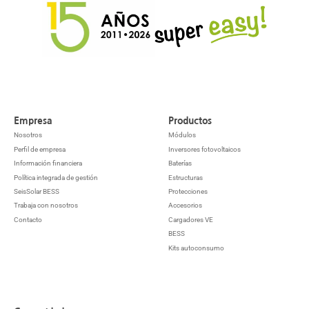
Empresa
Productos
Nosotros
Módulos
Perfil de empresa
Inversores fotovoltaicos
Información financiera
Baterías
Política integrada de gestión
Estructuras
SeisSolar BESS
Protecciones
Trabaja con nosotros
Accesorios
Contacto
Cargadores VE
BESS
Kits autoconsumo