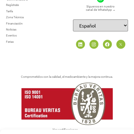
Regístrate
Síguenos en nuestro
canal de WhatsApp
→
Tarifa
Zona Técnica
Financiación
Noticias
Eventos
Ferias
Comprometidos con la calidad, el medioambiente y la mejora continua.
Ver certificaciones →