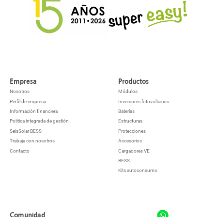
Empresa
Productos
Nosotros
Módulos
Perfil de empresa
Inversores fotovoltaicos
Información financiera
Baterías
Política integrada de gestión
Estructuras
SeisSolar BESS
Protecciones
Trabaja con nosotros
Accesorios
Contacto
Cargadores VE
BESS
Kits autoconsumo
Comunidad