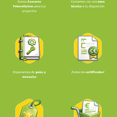
Somos
Asesores
Contamos con una
zona
Fotovoltaicos
para tus
técnica
a tu disposición
proyectos
Disponemos de
guías y
¡Todos los
certificados!
manuales