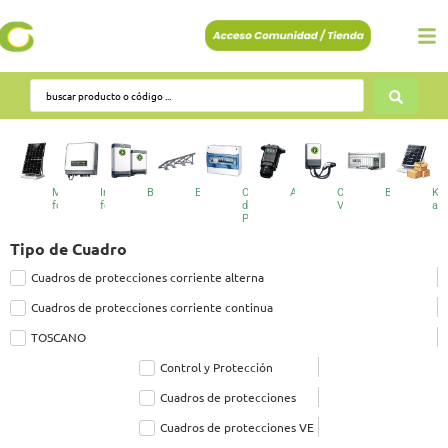
Módulos
Inversores
Baterías
Estructuras
Cuadros
Accesorios
Cargadores
BESS
Kit
fotovoltaicos
fotovoltaicos
de
VE
au
Protecciones
Tipo de Cuadro
Cuadros de protecciones corriente alterna
Cuadros de protecciones corriente continua
TOSCANO
Control y Protección
Cuadros de protecciones
Cuadros de protecciones VE