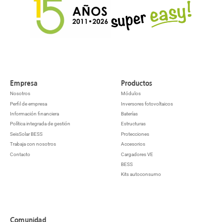
Empresa
Productos
Nosotros
Módulos
Perfil de empresa
Inversores fotovoltaicos
Información financiera
Baterías
Política integrada de gestión
Estructuras
SeisSolar BESS
Protecciones
Trabaja con nosotros
Accesorios
Contacto
Cargadores VE
BESS
Kits autoconsumo
Comunidad